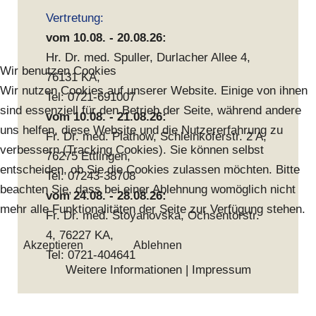
Vertretung:
vom 10.08. - 20.08.26:
Hr. Dr. med. Spuller, Durlacher Allee 4,
Wir benutzen Cookies
76131 KA,
Wir nutzen Cookies auf unserer Website. Einige von ihnen
Tel: 0721-691007
sind essenziell für den Betrieb der Seite, während andere
vom 10.08. - 21.08.26:
uns helfen, diese Website und die Nutzererfahrung zu
Fr. Dr. med. Plathow, Schleinkoferstr. 2 A,
verbessern (Tracking Cookies). Sie können selbst
76275 Ettlingen,
entscheiden, ob Sie die Cookies zulassen möchten. Bitte
Tel: 07243-38708
beachten Sie, dass bei einer Ablehnung womöglich nicht
vom 24.08. - 28.08.26:
mehr alle Funktionalitäten der Seite zur Verfügung stehen.
Fr. Dr. med. Stoyanovska, Ochsentorstr.
4, 76227 KA,
Akzeptieren
Ablehnen
Tel: 0721-404641
Weitere Informationen
|
Impressum